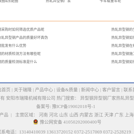
板圈&压配圈
热轧异型钢厂家
卡车载重车轮
型钢采购时如何筛选优质产品呢
​热轧异型钢
别热轧异型钢产品的质量好坏真伪
​热轧异型钢如
钢批发有什么优势
​热轧异型钢
型钢的材质检测方法有哪些呢
​热轧异型钢
型钢的质量检测标准是什么
​热轧异型钢如
站首页
|
关于瑞隆
|
产品中心
|
设备&质量
|
新闻中心
|
客户留言
|
联系
有 安阳市瑞隆机械有限公司 热门搜索：
异型钢
异型钢厂家
热轧异型
备案号:
豫ICP备19002018号-1
产品
| 主营区域：
河南
河北
山东
山西
内蒙古
浙江
天津
广东
上海
豫公网安备 41050202000400号
410039 13613720152 0372-2517069 0372-2528219（传