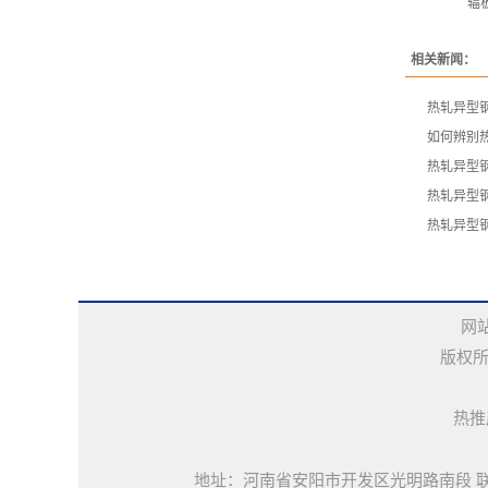
辐
相关新闻：
​热轧异
​如何辨
​热轧异型
​热轧异
​热轧异
网
版权所
热推
地址：河南省安阳市开发区光明路南段 联系电话：13140