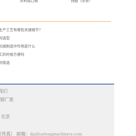
水利插口钢
挡圈（压条）
的生产工艺有哪些关键细节？
何选型
在机械制造中作用是什么
施工的时候方便吗
何挑选
我们
钢厂家
北京
真） 邮箱：dp@rarlongmachinery.com