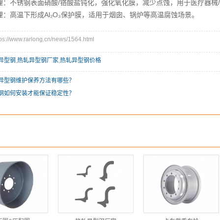
：不锈钢表面硝酸/铬酸盐钝化，强化氧化膜，减少点蚀，用于医疗器械
：高温下形成Al₂O₃保护膜，适用于烟囱、锅炉等高温腐蚀场景。
//www.rarlong.cn/news/1564.html
异型钢
,
热轧异型钢厂家
,
​热轧异型钢价格
拉异型钢维护保养方法有哪些？
型钢如何安装才能保证稳定性？