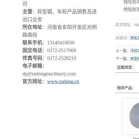
钝化处理
司
喷铝处理
主营
：异型钢、车轮产品销售及进
出口业务
本文网址：https:
所在地址
：河南省安阳开发区光明
路南段
关键词：
热轧
联系手机
：
13140410039
固定电话
：
0372-2517069
上一篇：
​冷
传真号码
：
0372-2528219
下一篇：
​异
电子邮箱
：
近期浏览：
dp@rarlongmachinery.com
官方网址
：
www.rarlong.cn
相关产品：