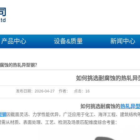
产品中心
设备&质量
新闻中心
异型钢
生产设备与能力
公司新闻
耐腐蚀的热轧异型钢？
车轮总成
质量保证
行业新闻
桁架及配件
技术知识
​如何挑选耐腐蚀的热轧异
铁路配件
发布日期：
2026-04-27
作者：
点击：
16
车轮配件
如何挑选耐腐蚀的
热轧异
型钢
因截面灵活、力学性能优异，广泛应用于化工、海洋工程、建筑结构
时需从材质、表面处理、工艺、检测及场景匹配维度综合考量：