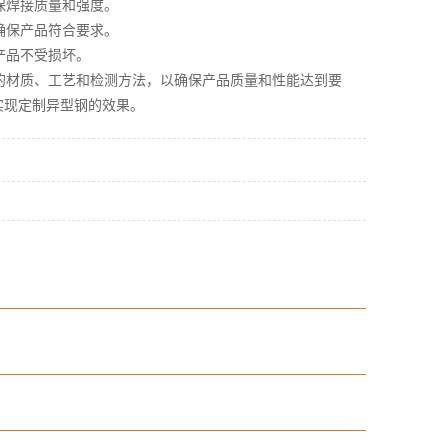
保焊接质量和强度。
确保产品符合要求。
产品不受损坏。
材质、工艺和检测方法，以确保产品质量和性能达到要
实现定制异型钢的效果。