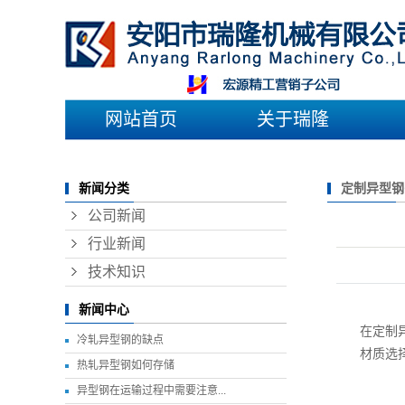
网站首页
关于瑞隆
公司简介
​定制异型
新闻分类
视频中心
公司新闻
行业新闻
技术知识
新闻中心
在定制异
冷轧异型钢的缺点
材质选择
​热轧异型钢如何存储
异型钢在运输过程中需要注意...