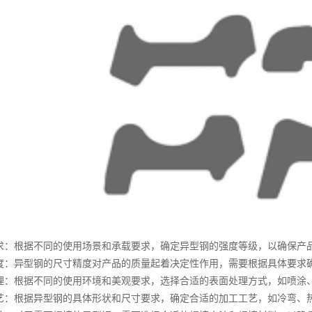
：根据不同的使用场景和承载要求，确定异型钢的强度等级，以确保产
：异型钢的尺寸精度对产品的质量起着决定性作用，需要根据具体要求
：根据不同的使用环境和美观要求，选择合适的表面处理方式，如喷涂
：根据异型钢的具体形状和尺寸要求，确定合适的加工工艺，如冷弯、