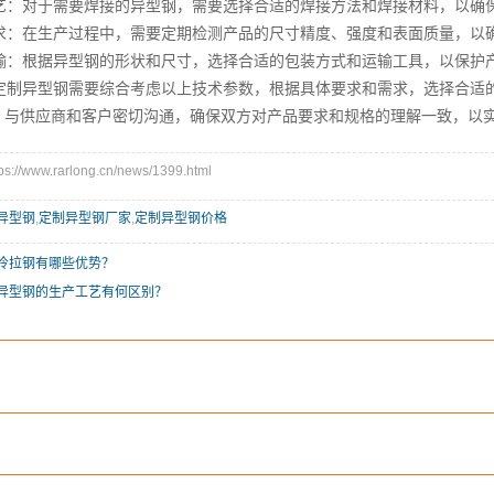
：对于需要焊接的异型钢，需要选择合适的焊接方法和焊接材料，以确
：在生产过程中，需要定期检测产品的尺寸精度、强度和表面质量，以
：根据异型钢的形状和尺寸，选择合适的包装方式和运输工具，以保护
制异型钢需要综合考虑以上技术参数，根据具体要求和需求，选择合适的
，与供应商和客户密切沟通，确保双方对产品要求和规格的理解一致，以
//www.rarlong.cn/news/1399.html
制异型钢
,
​定制异型钢厂家
,
​定制异型钢价格
型冷拉钢有哪些优势？
密异型钢的生产工艺有何区别？