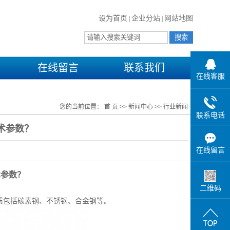
设为首页
企业分站
网站地图
|
|
在线留言
联系我们
在线客服
您的当前位置：
首 页
>>
新闻中心
>>
行业新闻
联系电话
术参数？
在线留言
术参数？
二维码
质包括碳素钢、不锈钢、合金钢等。