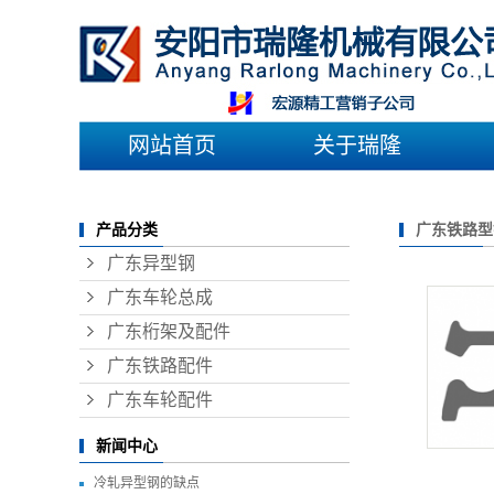
网站首页
关于瑞隆
公司简介
广东铁路型
产品分类
视频中心
广东异型钢
广
广东车轮总成
广东桁架及配件
广东铁路配件
广东车轮配件
新闻中心
冷轧异型钢的缺点